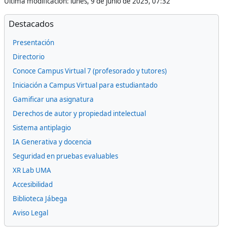
Última modificación: lunes, 9 de junio de 2025, 07:32
Bloques
Omitir Destacados
Destacados
Presentación
Directorio
Conoce Campus Virtual 7 (profesorado y tutores)
Iniciación a Campus Virtual para estudiantado
Gamificar una asignatura
Derechos de autor y propiedad intelectual
Sistema antiplagio
IA Generativa y docencia
Seguridad en pruebas evaluables
XR Lab UMA
Accesibilidad
Biblioteca Jábega
Aviso Legal